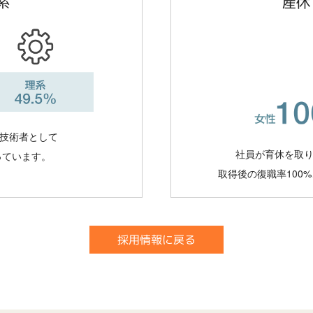
産休
系
技術者として
社員が育休を取
っています。
取得後の復職率100
採用情報に戻る