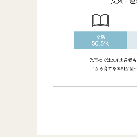
文系・理
光電社では文系出身者も
1から育てる体制が整